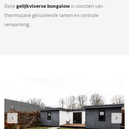
Deze
gelijkvloerse bungalow
is voorzien van
thermopane geïsoleerde ramen en centrale
verwarming.
Previous
N