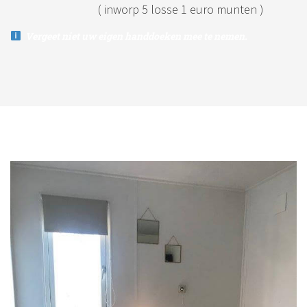
( inworp 5 losse 1 euro munten )
Vergeet niet uw eigen handdoeken mee te nemen.
Previous
N