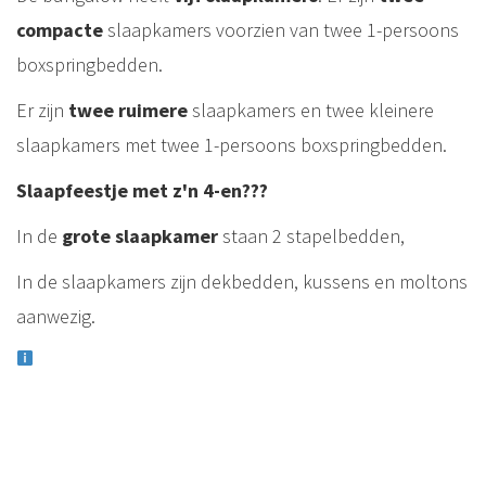
compacte
slaapkamers voorzien van twee 1-persoons
boxspringbedden.
Er zijn
twee
ruimere
slaapkamers en twee kleinere
slaapkamers met twee 1-persoons boxspringbedden.
Slaapfeestje met z'n 4-en???
In de
grote slaapkamer
staan 2 stapelbedden,
In de slaapkamers zijn dekbedden, kussens en moltons
aanwezig.
Naar wens kan er bedlinnen worden bij gehuurd, zie
contact.