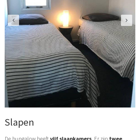
Slapen
De bungalow heeft
vijf slaapkamers
. Er zijn
twee